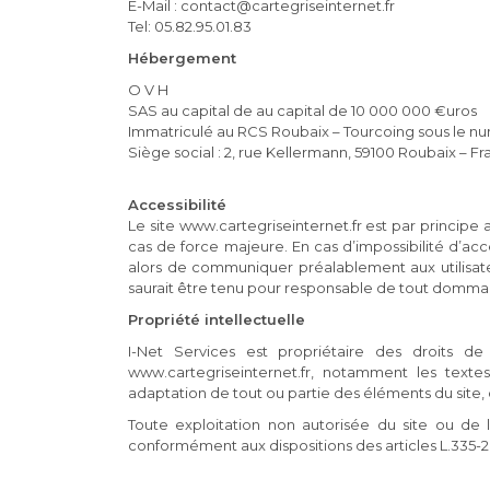
E-Mail : contact@cartegriseinternet.fr
Tel: 05.82.95.01.83
Hébergement
O V H
SAS au capital de au capital de 10 000 000 €uros
Immatriculé au RCS Roubaix – Tourcoing sous le nu
Siège social : 2, rue Kellermann, 59100 Roubaix – Fr
Accessibilité
Le site www.cartegriseinternet.fr est par principe
cas de force majeure. En cas d’impossibilité d’acc
alors de communiquer préalablement aux utilisate
saurait être tenu pour responsable de tout dommage,
Propriété intellectuelle
I-Net Services est propriétaire des droits de 
www.cartegriseinternet.fr, notamment les textes,
adaptation de tout ou partie des éléments du site, q
Toute exploitation non autorisée du site ou de
conformément aux dispositions des articles L.335-2 