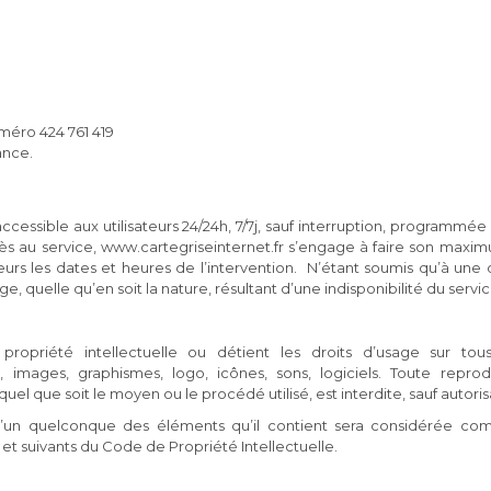
méro 424 761 419
ance.
 accessible aux utilisateurs 24/24h, 7/7j, sauf interruption, programm
ès au service, www.cartegriseinternet.fr s’engage à faire son maximum
urs les dates et heures de l’intervention. N’étant soumis qu’à une 
 quelle qu’en soit la nature, résultant d’une indisponibilité du servic
propriété intellectuelle ou détient les droits d’usage sur tou
 images, graphismes, logo, icônes, sons, logiciels. Toute reprodu
uel que soit le moyen ou le procédé utilisé, est interdite, sauf autori
 l’un quelconque des éléments qu’il contient sera considérée com
et suivants du Code de Propriété Intellectuelle.