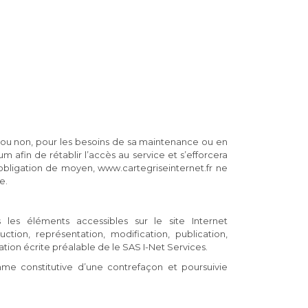
ée ou non, pour les besoins de sa maintenance ou en
 afin de rétablir l’accès au service et s’efforcera
obligation de moyen, www.cartegriseinternet.fr ne
e.
s les éléments accessibles sur le site Internet
ction, représentation, modification, publication,
sation écrite préalable de le SAS I-Net Services.
me constitutive d’une contrefaçon et poursuivie