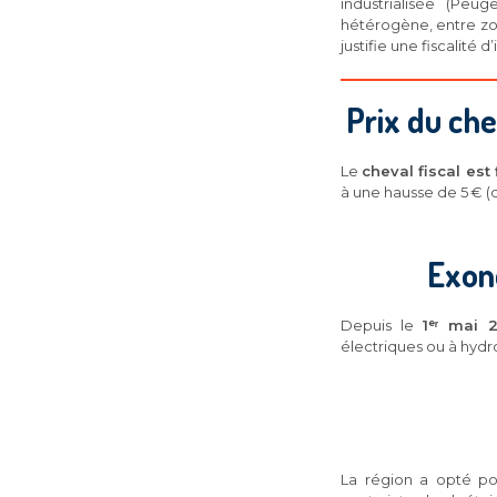
industrialisée (Peu
hétérogène, entre zon
justifie une fiscalité
Prix du ch
Le
cheval fiscal est 
à une hausse de 5 € (de
Exoné
Depuis le
1ᵉʳ mai 
électriques ou à hydr
La région a opté po