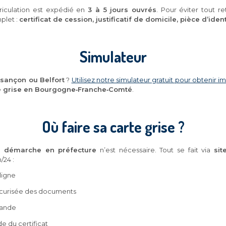
triculation est expédié en
3 à 5 jours ouvrés
. Pour éviter tout r
plet :
certificat de cession, justificatif de domicile, pièce d’iden
Simulateur
esançon ou Belfort
?
Utilisez notre simulateur gratuit pour obtenir
te grise en Bourgogne‑Franche‑Comté
.
Où faire sa carte grise ?
 démarche en préfecture
n’est nécessaire. Tout se fait via
sit
h/24 :
ligne
écurisée des documents
mande
e du certificat