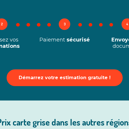
2
3
4
ssez vos
Paiement
sécurisé
Envoy
mations
docum
Démarrez votre estimation gratuite !
Prix carte grise dans les autres région