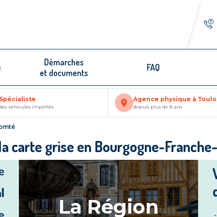
Démarches
e
FAQ
et documents
Spécialiste
Agence physique à Toul
des véhicules importés
depuis plus de 8 ans
omté
 la carte grise en Bourgogne-Franch
e
l
La Région
e