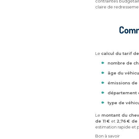
contraintes budgétair
claire de redresseme
Comme
Le
calcul du tarif d
nombre de ch
âge du véhicu
émissions de
département d
type de véhic
Le
montant du cheva
de 11 €
et
2,76 € de
estimation rapide et 
Bon à savoir