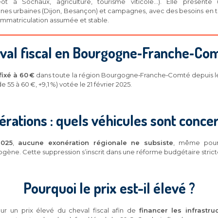
geot à Sochaux, agriculture, tourisme viticole…). Elle présent
es urbaines (Dijon, Besançon) et campagnes, avec des besoins en tr
 d’immatriculation assumée et stable.
eval fiscal en Bourgogne‑Franche‑Co
fixé à 60 €
dans toute la région Bourgogne‑Franche‑Comté depuis 
 55 à 60 €, +9,1 %) votée le 21 février 2025.
rations : quels véhicules sont conce
2025
,
aucune exonération régionale ne subsiste
, même pour 
ogène. Cette suppression s’inscrit dans une réforme budgétaire strict
Pourquoi le prix est-il élevé ?
ur un prix élevé du cheval fiscal afin de
financer les infrastru