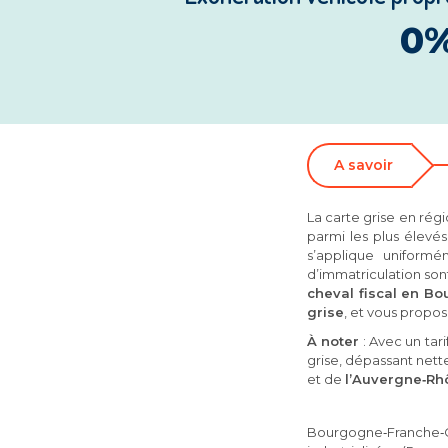
0
A savoir
La carte grise en rég
parmi les plus élevé
s’applique uniform
d’immatriculation so
cheval fiscal en B
grise
, et vous propo
À noter
: Avec un tar
grise, dépassant net
et de
l’Auvergne‑Rhô
Bourgogne‑Franche‑C