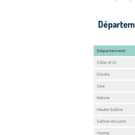
Départeme
Département
Côte‑d’Or
Doubs
Jura
Nièvre
Haute‑Saône
Saône‑et‑Loire
Yonne