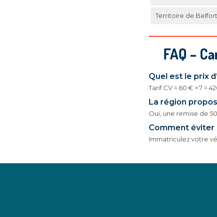
Territoire de Belfor
FAQ – Ca
Quel est le prix
Tarif CV = 60 € × 7 = 
La région propos
Oui, une remise de 50 
Comment éviter la
Immatriculez votre véh