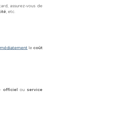
etard, assurez-vous de
tité
, etc.
 immédiatement
le
coût
e officiel
ou
service