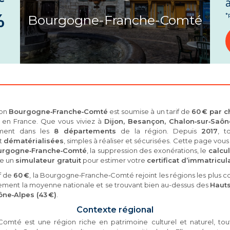
à
%
*
Bourgogne-Franche-Comté
ion
Bourgogne‑Franche‑Comté
est soumise à un tarif de
60 € par c
s en France. Que vous viviez à
Dijon, Besançon, Chalon‑sur‑Saôn
ément dans les
8 départements
de la région. Depuis
2017
, t
nt
dématérialisées
, simples à réaliser et sécurisées. Cette page vous
ourgogne‑Franche‑Comté
, la suppression des exonérations, le
calcul
se un
simulateur gratuit
pour estimer votre
certificat d’immatricul
if de
60 €
, la Bourgogne‑Franche‑Comté rejoint les régions les plus c
tement la moyenne nationale et se trouvant bien au-dessus des
Hauts
ne‑Alpes (43 €)
.
Contexte régional
omté est une région riche en patrimoine culturel et naturel, tou