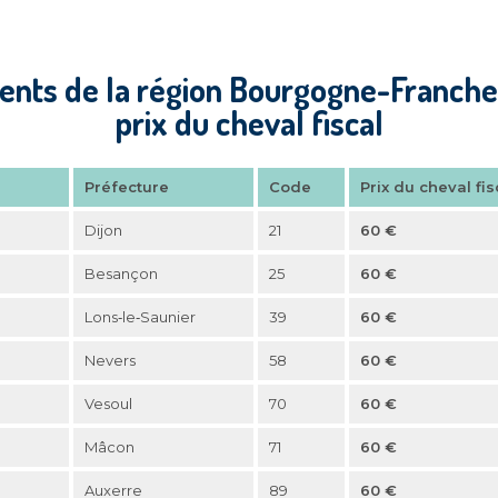
nts de la région Bourgogne-Franch
prix du cheval fiscal
Préfecture
Code
Prix du cheval fi
Dijon
21
60 €
Besançon
25
60 €
Lons‑le‑Saunier
39
60 €
Nevers
58
60 €
Vesoul
70
60 €
Mâcon
71
60 €
Auxerre
89
60 €