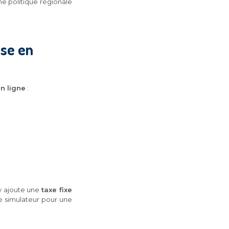
ne politique régionale
ise en
n ligne
:
y ajoute une
taxe fixe
le simulateur pour une