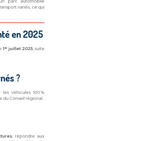
e un parc automobile
ansport variés, ce qui
mté en 2025
le
1ᵉʳ juillet 2025
, suite
rnés ?
les véhicules 100 %
e du Conseil régional.
ctures
, répondre aux