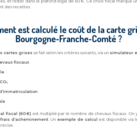
es, et rester dans le plafond légal de 60 €. Ce choix fiscal marque u
nt des recettes.
nt est calculé le coût de la carte gr
Bourgogne‑Franche‑Comté ?
es cartes grises
se fait selon les critères suivants, via un
simulateur e
evaux fiscaux
le
 CO₂
’immatriculation
ule
l fiscal (60 €)
est multiplié par le nombre de chevaux fiscaux. On 
 frais d’acheminement
. Un
exemple de calcul
est disponible via 
précise.