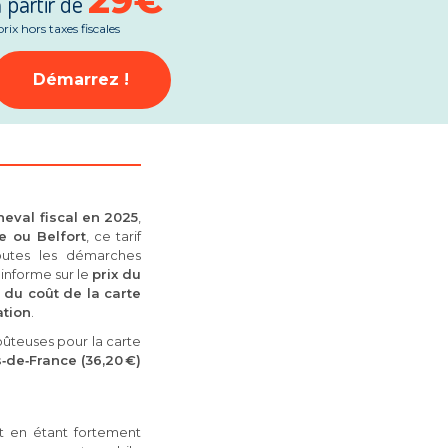
29€
 partir de
prix hors taxes fiscales
Démarrez !
heval fiscal en 2025
,
e ou Belfort
, ce tarif
outes les démarches
 informe sur le
prix du
 du coût de la carte
ation
.
oûteuses pour la carte
‑de‑France (36,20 €)
t en étant fortement