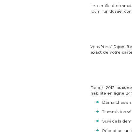
Le certificat d’imma
fournir un dossier com
Vous êtes à
Dijon, B
exact de votre car
Depuis 2017,
aucune
habilité en ligne
, 24
Démarches en 
Transmission s
Suivi de la de
Réception rapid